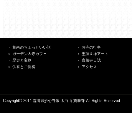
和尚のちょっといい話
お寺の行事
ガーデン＆寺カフェ
墨蹟＆禅アート
歴史と宝物
寶勝寺日誌
供養とご祈祷
アクセス
Copyright© 2014 臨済宗妙心寺派 太白山 寶勝寺 All Rights Reserved.