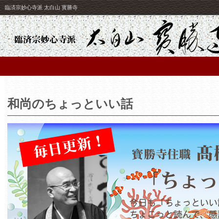
臨済宗妙心寺派 太白山 寳勝寺
和尚のちょっといい話