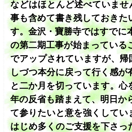
などはほとんど述べていませ
事も含めて書き残しておきた
す。‏金沢・寶勝寺ではすでに本堂屋根並びに式台
の第二期工事が始まっている
でアップされていますが、‏帰国を控え気持ちも少
しづつ本分に戻って行く感が‏有ります。‏今年もあ
と二か月を切っています。心
年の反省も踏まえて、明日か
て参りたいと意を強くしています。‏檀信
はじめ多くのご支援を下さっ