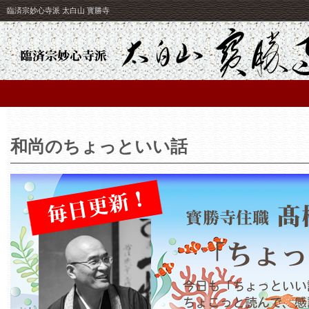
臨済宗妙心寺派 太白山 寳勝寺
和尚のちょっといい話