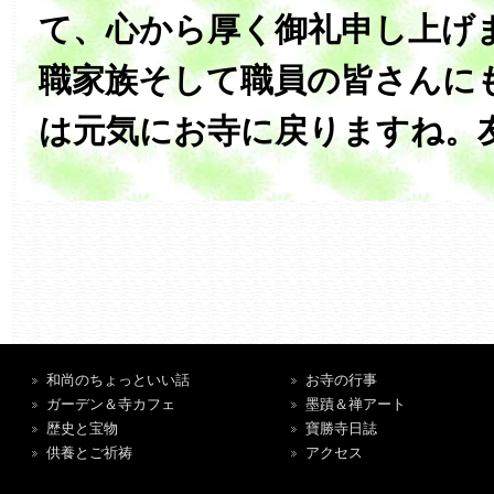
て、心から厚く御礼申し上げます。‏大安
職家族そして職員の皆さんに
は元気にお寺に戻りますね。
和尚のちょっといい話
お寺の行事
ガーデン＆寺カフェ
墨蹟＆禅アート
歴史と宝物
寶勝寺日誌
供養とご祈祷
アクセス