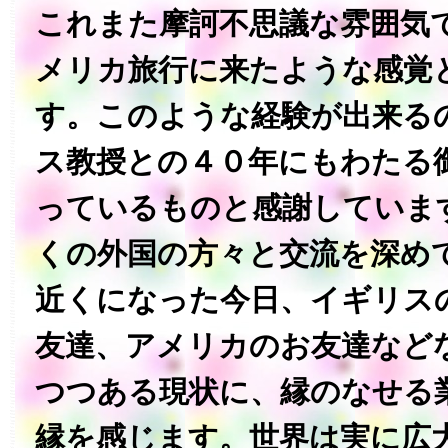
これまた摩訶不思議な雰囲気
メリカ旅行に来たような感覚
す。‏このような経験が出来るのも偏にグリフィ
ス教授との４０年にもわたる
っているものと感謝しています。‏これま
くの外国の方々と交流を深め
近くになった今日、イギリス
友達、アメリカのお友達など
つつある現状に、縁のなせる
縁を感じます。‏世界は実に広大で、その国々の歴