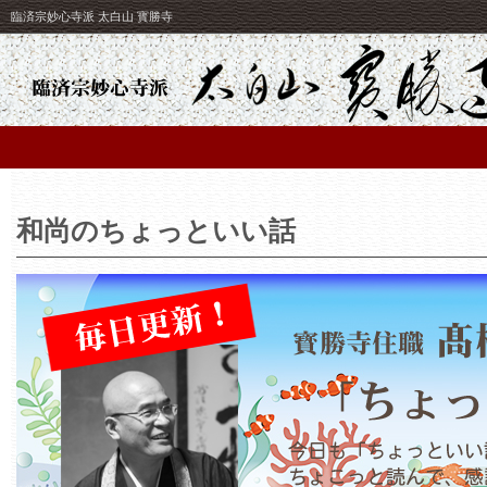
臨済宗妙心寺派 太白山 寳勝寺
和尚のちょっといい話