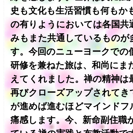
史も文化も生活習慣も何もか
の有りようにおいては各国共通ですね
みもまた共通しているものが
す。‏今回のニューヨークでの個展開催とその後の
研修を兼ねた旅は、和尚にま
えてくれました。‏禅の精神は最近、アメリカでも
再びクローズアップされてきています
が進めば進むほどマインドフ
痛感します。‏今、新命副住職が色々と模索を始め