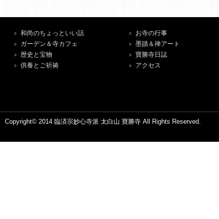
和尚のちょっといい話
お寺の行事
ガーデン＆寺カフェ
墨蹟＆禅アート
歴史と宝物
寶勝寺日誌
供養とご祈祷
アクセス
Copyright© 2014 臨済宗妙心寺派 太白山 寶勝寺 All Rights Reserved.