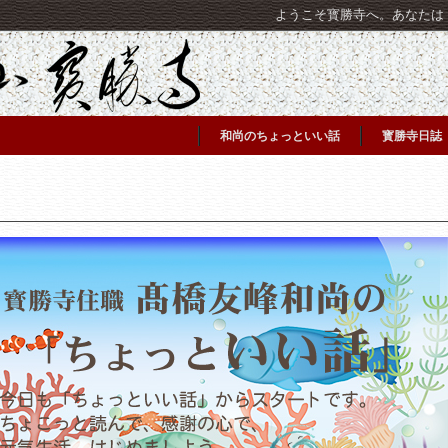
ようこそ寳勝寺へ。あなたは [C
和尚のちょっといい話
寳勝寺日誌