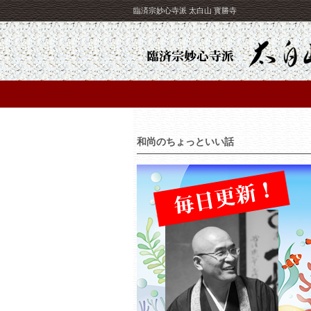
臨済宗妙心寺派 太白山 寳勝寺
和尚のちょっといい話