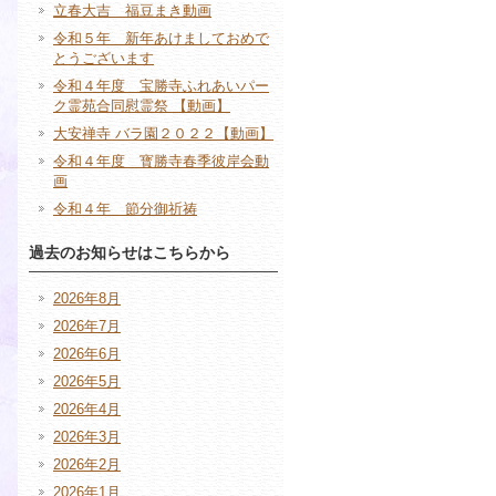
立春大吉 福豆まき動画
令和５年 新年あけましておめで
とうございます
令和４年度 宝勝寺ふれあいパー
ク霊苑合同慰霊祭 【動画】
大安禅寺 バラ園２０２２【動画】
令和４年度 寳勝寺春季彼岸会動
画
令和４年 節分御祈祷
過去のお知らせはこちらから
2026年8月
2026年7月
2026年6月
2026年5月
2026年4月
2026年3月
2026年2月
2026年1月