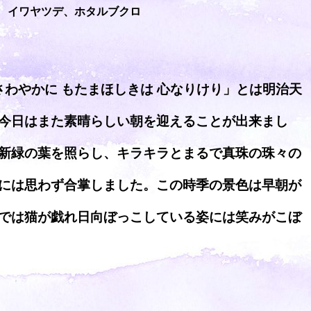
イワヤツデ、ホタルブクロ
さわやかに もたまほしきは 心なりけり」とは明治天
今日はまた素晴らしい朝を迎えることが出来まし
新緑の葉を照らし、キラキラとまるで真珠の珠々の
には思わず合掌しました。この時季の景色は早朝が
では猫が戯れ日向ぼっこしている姿には笑みがこぼ