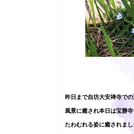
昨日まで自坊大安禅寺での
風景に癒され本日は宝勝寺
たわむれる姿に癒されまし