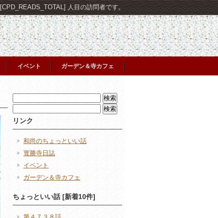
PD_READS_TOTAL] 人目の訪問者です。
イベント
ガーデン＆寺カフェ
検
索:
検
索:
リンク
和尚のちょっといい話
寳勝寺日誌
イベント
ガーデン＆寺カフェ
ちょっといい話 [新着10件]
第４７３８話