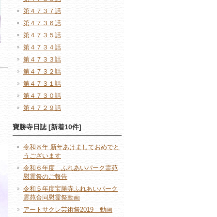
第４７３７話
第４７３６話
第４７３５話
第４７３４話
第４７３３話
第４７３２話
第４７３１話
第４７３０話
第４７２９話
寶勝寺日誌 [新着10件]
令和８年 新年あけましておめでと
うございます
令和６年度 ふれあいパーク霊苑
慰霊祭のご報告
令和５年度宝勝寺ふれあいパーク
霊苑合同慰霊祭動画
アートサクレ芸術祭2019 動画