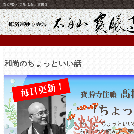
臨済宗妙心寺派 太白山 寳勝寺
和尚のちょっといい話