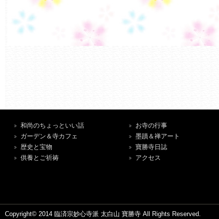
和尚のちょっといい話
お寺の行事
ガーデン＆寺カフェ
墨蹟＆禅アート
歴史と宝物
寶勝寺日誌
供養とご祈祷
アクセス
Copyright© 2014 臨済宗妙心寺派 太白山 寶勝寺 All Rights Reserved.