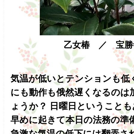
乙女椿 ／ 宝勝
気温が低いとテンションも低
にも動作も俄然遅くなるのは
ょうか？ 日曜日ということ
早めに起きて本日の法務の準
急激な気温の低下には翻弄さ