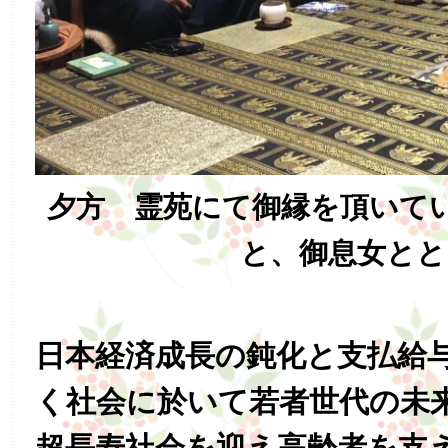
夕方 霊苑にて御縁を頂いて
と、御息女とと
日本経済成長の鈍化と支払給
く社会に於いて若者世代の未
超長寿社会を迎え高齢者を支