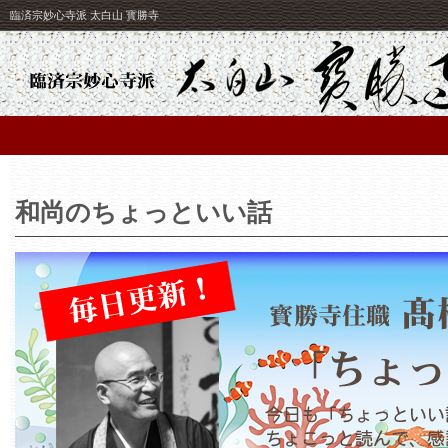
臨済宗妙心寺派 太白山 寳勝寺
和尚のちょっといい話