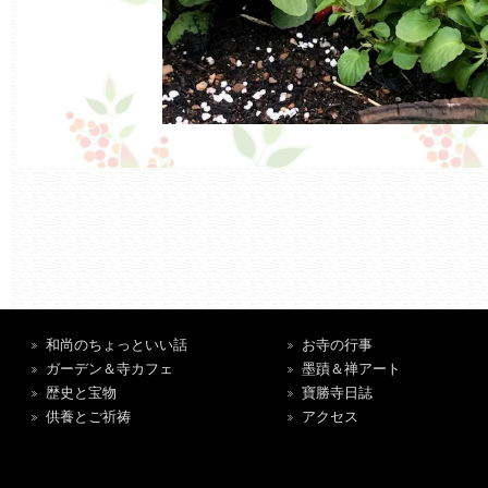
和尚のちょっといい話
お寺の行事
ガーデン＆寺カフェ
墨蹟＆禅アート
歴史と宝物
寶勝寺日誌
供養とご祈祷
アクセス