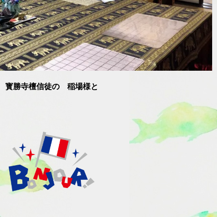
寳勝寺檀信徒の 稲場様と