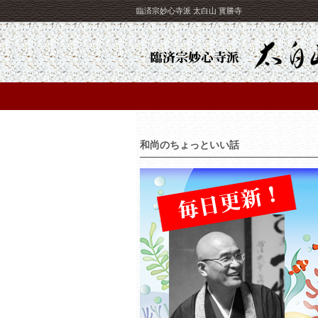
臨済宗妙心寺派 太白山 寳勝寺
和尚のちょっといい話