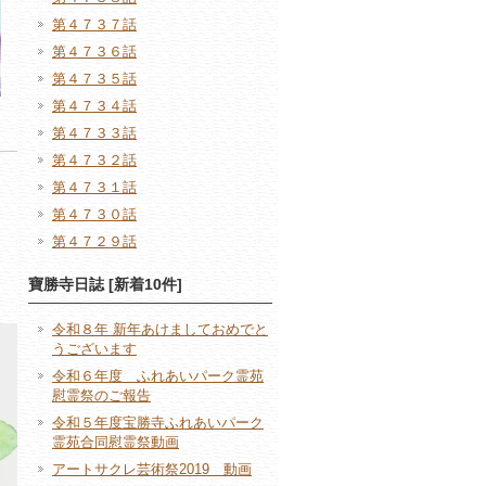
第４７３７話
第４７３６話
第４７３５話
第４７３４話
第４７３３話
第４７３２話
第４７３１話
第４７３０話
第４７２９話
寶勝寺日誌 [新着10件]
令和８年 新年あけましておめでと
うございます
令和６年度 ふれあいパーク霊苑
慰霊祭のご報告
令和５年度宝勝寺ふれあいパーク
霊苑合同慰霊祭動画
アートサクレ芸術祭2019 動画