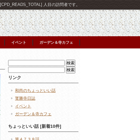
PD_READS_TOTAL] 人目の訪問者です。
イベント
ガーデン＆寺カフェ
検
索:
検
索:
リンク
和尚のちょっといい話
寳勝寺日誌
イベント
ガーデン＆寺カフェ
ちょっといい話 [新着10件]
第４７３８話