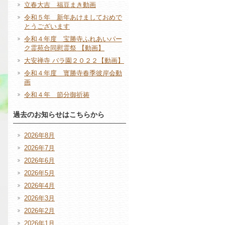
立春大吉 福豆まき動画
令和５年 新年あけましておめで
とうございます
令和４年度 宝勝寺ふれあいパー
ク霊苑合同慰霊祭 【動画】
大安禅寺 バラ園２０２２【動画】
令和４年度 寳勝寺春季彼岸会動
画
令和４年 節分御祈祷
過去のお知らせはこちらから
2026年8月
2026年7月
2026年6月
2026年5月
2026年4月
2026年3月
2026年2月
2026年1月