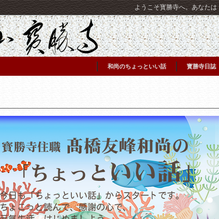
ようこそ寳勝寺へ。あなたは [C
和尚のちょっといい話
寳勝寺日誌