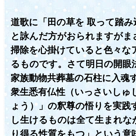
道歌に「田の草を 取って踏み
と詠んだ方がおられますがま
掃除を心掛けていると色々な
るものです。さて明日の開眼
家族動物共葬墓の石柱に入魂
衆生悉有仏性（いっさいしゅ
ょう）」の釈尊の悟りを実践
し生けるものは全て生まれな
り得る性質をもつ」という意