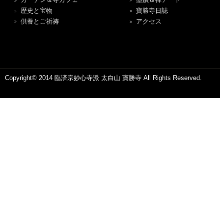
歴史と宝物
寶勝寺日誌
供養とご祈祷
アクセス
Copyright© 2014 臨済宗妙心寺派 太白山 寶勝寺 All Rights Reserved.