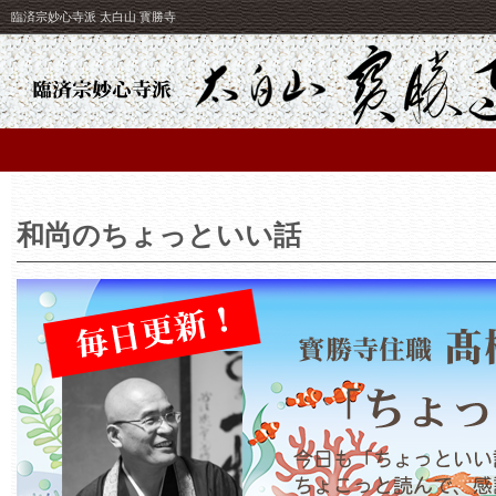
臨済宗妙心寺派 太白山 寳勝寺
和尚のちょっといい話