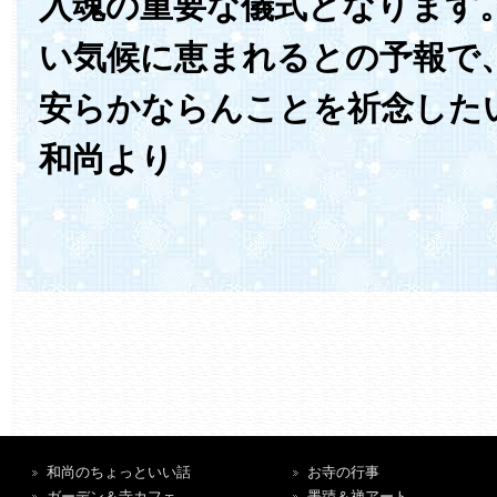
入魂の重要な儀式となります
い気候に恵まれるとの予報で
安らかならんことを祈念した
和尚より
和尚のちょっといい話
お寺の行事
ガーデン＆寺カフェ
墨蹟＆禅アート