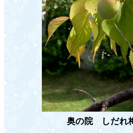
奥の院 しだれ