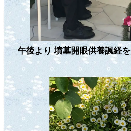
午後より 墳墓開眼供養諷経