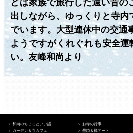
どは家族で旅行した遠い昔の
出しながら、ゆっくりと寺内
でいます。大型連休中の交通
ようですがくれぐれも安全運
い。友峰和尚より
和尚のちょっといい話
お寺の行事
ガーデン＆寺カフェ
墨蹟＆禅アート