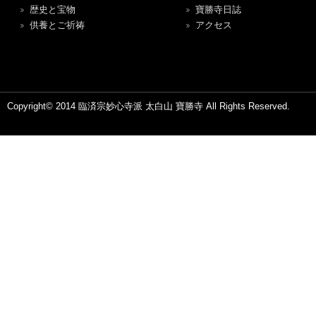
歴史と宝物
寶勝寺日誌
供養とご祈祷
アクセス
Copyright© 2014 臨済宗妙心寺派 太白山 寶勝寺 All Rights Reserved.