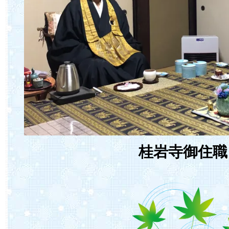
桂岩寺御住職