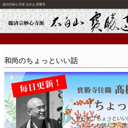
臨済宗妙心寺派 太白山 寳勝寺
和尚のちょっといい話