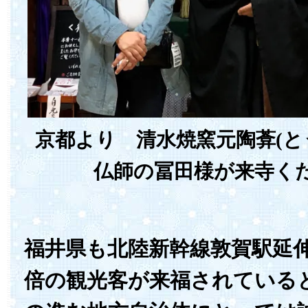
京都より 清水焼窯元陶葊(と
仏師の冨田様が来寺く
福井県も北陸新幹線敦賀駅延
倍の観光客が来福されている