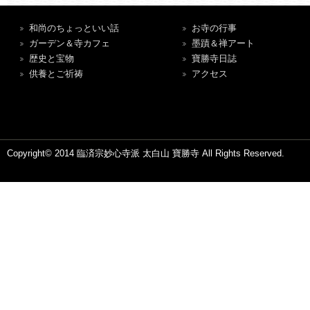
和尚のちょっといい話
お寺の行事
ガーデン＆寺カフェ
墨蹟＆禅アート
歴史と宝物
寶勝寺日誌
供養とご祈祷
アクセス
Copyright© 2014 臨済宗妙心寺派 太白山 寶勝寺 All Rights Reserved.