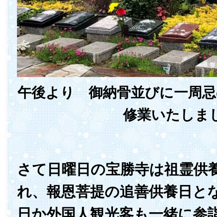
午後より 御納骨並びに一周忌
修業いたしま
さて日曜日の宝勝寺は祖霊供
れ、報恩菩提の追善供養日と
日か外国人観光客も一緒に参