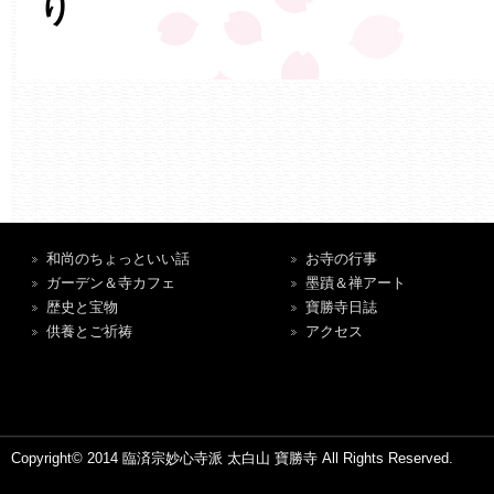
り
和尚のちょっといい話
お寺の行事
ガーデン＆寺カフェ
墨蹟＆禅アート
歴史と宝物
寶勝寺日誌
供養とご祈祷
アクセス
Copyright© 2014 臨済宗妙心寺派 太白山 寶勝寺 All Rights Reserved.