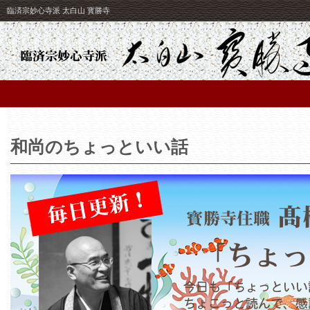
臨済宗妙心寺派 太白山 寳勝寺
和尚のちょっといい話