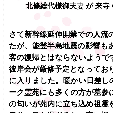
北條総代様御夫妻 が 来
さて新幹線延伸開業での人流
たが、能登半島地震の影響も
客の復帰とはならないようで
彼岸会が厳修予定となってお
に入りました。暖かい日差し
ーク霊苑にも多くの方が墓参
の匂いが苑内に立ち込め祖霊