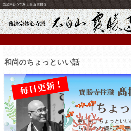
臨済宗妙心寺派 太白山 寳勝寺
和尚のちょっといい話