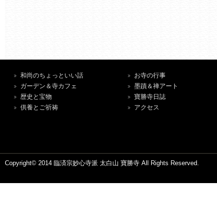
和尚のちょっといい話
お寺の行事
ガーデン＆寺カフェ
墨蹟＆禅アート
歴史と宝物
寶勝寺日誌
供養とご祈祷
アクセス
Copyright© 2014 臨済宗妙心寺派 太白山 寶勝寺 All Rights Reserved.