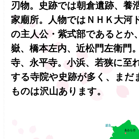
刃物。史跡では朝倉遺跡、養
家廟所。人物ではＮＨＫ大河
の主人公・紫式部であるとか
嶽、橋本左内、近松門左衛門
寺、永平寺。小浜、若狭に至
する寺院や史跡が多く、まだ
ものは沢山あります。