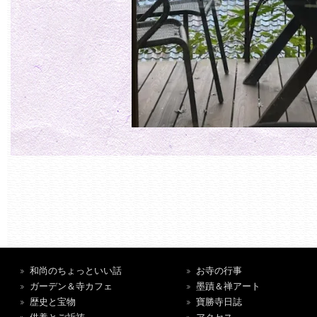
和尚のちょっといい話
お寺の行事
ガーデン＆寺カフェ
墨蹟＆禅アート
歴史と宝物
寶勝寺日誌