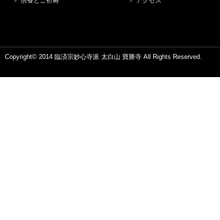
供養とご祈祷
アクセス
Copyright© 2014 臨済宗妙心寺派 太白山 寶勝寺 All Rights Reserved.