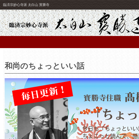
臨済宗妙心寺派 太白山 寳勝寺
和尚のちょっといい話