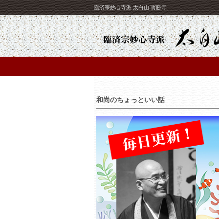
臨済宗妙心寺派 太白山 寳勝寺
和尚のちょっといい話