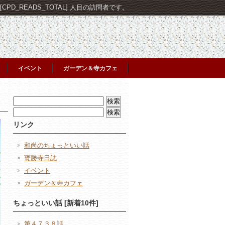
PD_READS_TOTAL] 人目の訪問者です。
イベント
ガーデン＆寺カフェ
検
索:
検
索:
リンク
和尚のちょっといい話
寳勝寺日誌
イベント
ガーデン＆寺カフェ
ちょっといい話 [新着10件]
第４７３８話