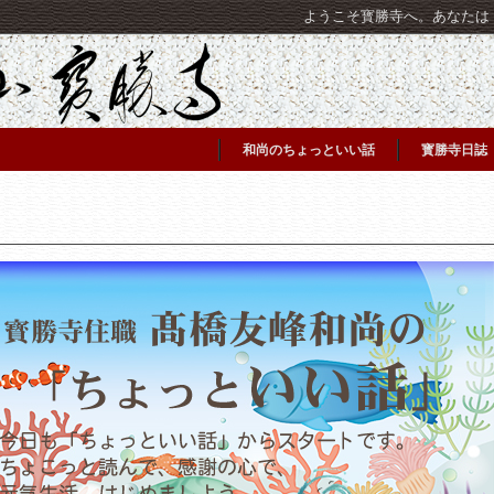
ようこそ寳勝寺へ。あなたは [C
和尚のちょっといい話
寳勝寺日誌