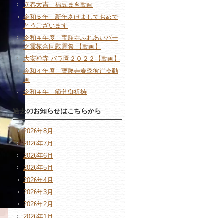
立春大吉 福豆まき動画
令和５年 新年あけましておめで
とうございます
令和４年度 宝勝寺ふれあいパー
ク霊苑合同慰霊祭 【動画】
大安禅寺 バラ園２０２２【動画】
令和４年度 寳勝寺春季彼岸会動
画
令和４年 節分御祈祷
過去のお知らせはこちらから
2026年8月
2026年7月
2026年6月
2026年5月
2026年4月
2026年3月
2026年2月
2026年1月