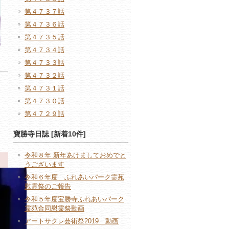
第４７３７話
第４７３６話
第４７３５話
第４７３４話
第４７３３話
第４７３２話
第４７３１話
第４７３０話
第４７２９話
寶勝寺日誌 [新着10件]
令和８年 新年あけましておめでと
うございます
令和６年度 ふれあいパーク霊苑
慰霊祭のご報告
令和５年度宝勝寺ふれあいパーク
霊苑合同慰霊祭動画
アートサクレ芸術祭2019 動画