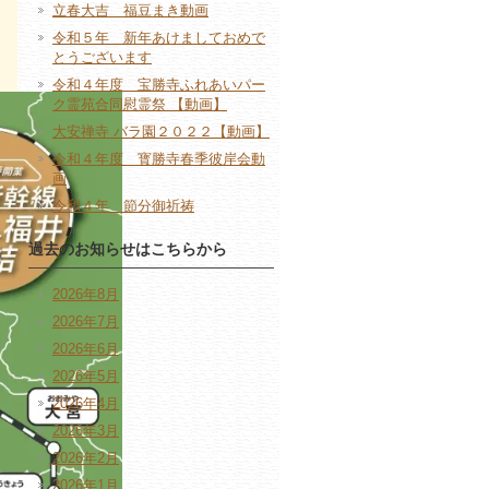
立春大吉 福豆まき動画
令和５年 新年あけましておめで
とうございます
令和４年度 宝勝寺ふれあいパー
ク霊苑合同慰霊祭 【動画】
大安禅寺 バラ園２０２２【動画】
令和４年度 寳勝寺春季彼岸会動
画
令和４年 節分御祈祷
過去のお知らせはこちらから
2026年8月
2026年7月
2026年6月
2026年5月
2026年4月
2026年3月
2026年2月
2026年1月