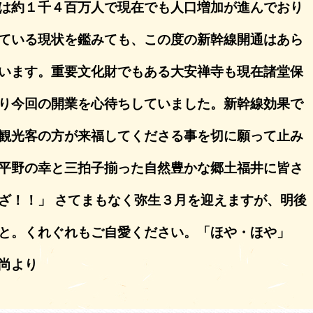
は約１千４百万人で現在でも人口増加が進んでおり
ている現状を鑑みても、この度の新幹線開通はあら
います。重要文化財でもある大安禅寺も現在諸堂保
り今回の開業を心待ちしていました。新幹線効果で
観光客の方が来福してくださる事を切に願って止み
平野の幸と三拍子揃った自然豊かな郷土福井に皆さ
ざ！！」 さてまもなく弥生３月を迎えますが、明後
と。くれぐれもご自愛ください。「ほや・ほや」
尚より