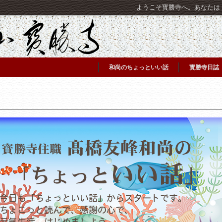
ようこそ寳勝寺へ。あなたは [C
和尚のちょっといい話
寳勝寺日誌