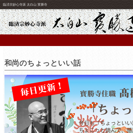
臨済宗妙心寺派 太白山 寳勝寺
和尚のちょっといい話