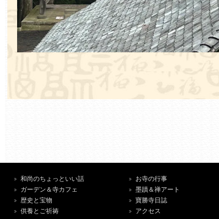
和尚のちょっといい話
お寺の行事
ガーデン＆寺カフェ
墨蹟＆禅アート
歴史と宝物
寶勝寺日誌
供養とご祈祷
アクセス