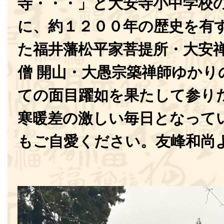
寺・・・」と大安寺小中学校
に、約１２００年の歴史を有
た福井藩松平家菩提所・大安
僧 開山・大愚宗築禅師ゆかり
ての面目躍如を果たして参り
寒暖差の激しい毎日となって
もご自愛ください。友峰和尚