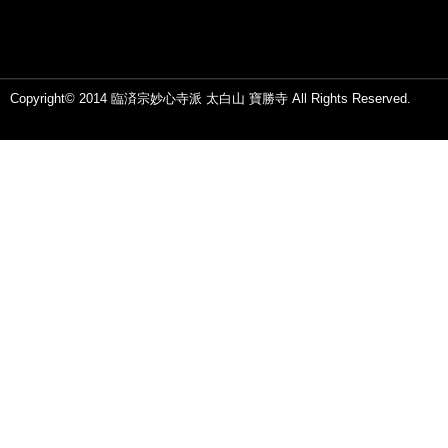
Copyright© 2014 臨済宗妙心寺派 太白山 寶勝寺 All Rights Reserved.