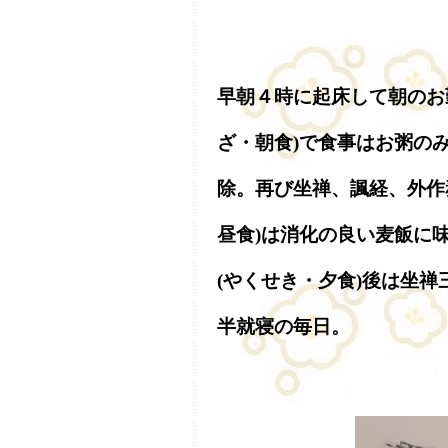
早朝４時に起床して朝のお
ざ・朝食)で食事はお粥の
除。再び坐禅、諷経、外作務
昼食)は消化の良い麦飯に
(やくせき・夕食)後は坐禅
半就寝の毎日。