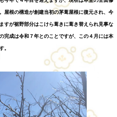
も今年で４年目を迎えますが、現在は本堂の全面修
。屋根の構造が創建当初の茅葺屋根に復元され、今
ますが裾野部分はこけら葺きに葺き替えられ見事な
の完成は令和７年とのことですが、この４月には本
す。