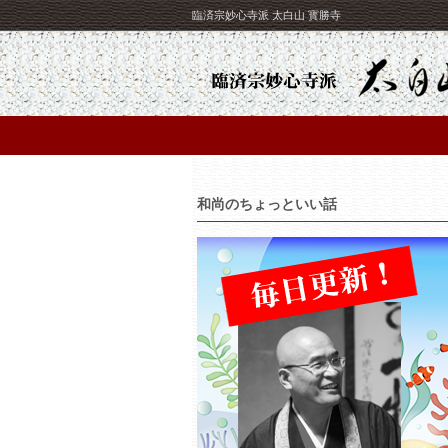
臨済宗妙心寺派 太白山 寳勝寺
和尚のちょっといい話