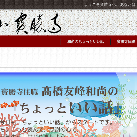
ようこそ寳勝寺へ。あなたは [C
和尚のちょっといい話
寳勝寺日誌