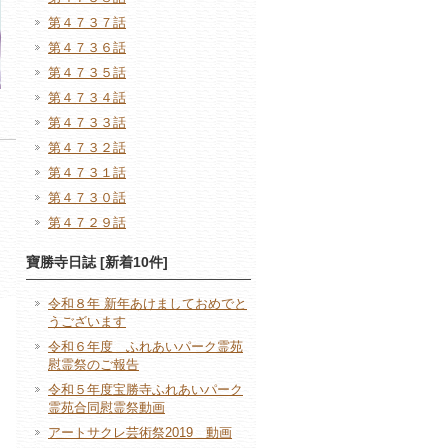
第４７３７話
第４７３６話
第４７３５話
第４７３４話
第４７３３話
第４７３２話
第４７３１話
第４７３０話
第４７２９話
寶勝寺日誌 [新着10件]
令和８年 新年あけましておめでと
うございます
令和６年度 ふれあいパーク霊苑
慰霊祭のご報告
令和５年度宝勝寺ふれあいパーク
霊苑合同慰霊祭動画
アートサクレ芸術祭2019 動画