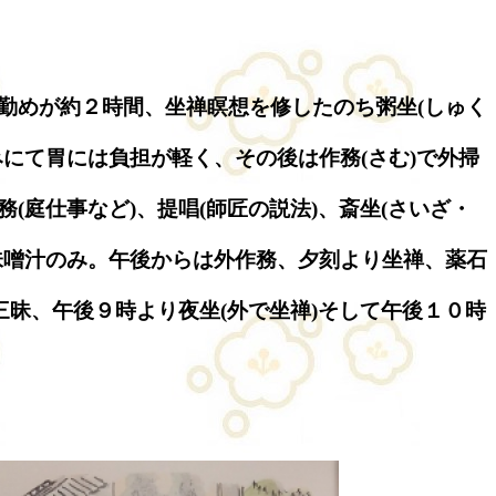
勤めが約２時間、坐禅瞑想を修したのち粥坐(しゅく
みにて胃には負担が軽く、その後は作務(さむ)で外掃
(庭仕事など)、提唱(師匠の説法)、斎坐(さいざ・
味噌汁のみ。午後からは外作務、夕刻より坐禅、薬石
三昧、午後９時より夜坐(外で坐禅)そして午後１０時