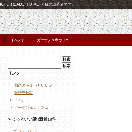
PD_READS_TOTAL] 人目の訪問者です。
イベント
ガーデン＆寺カフェ
検
索:
検
索:
リンク
和尚のちょっといい話
寳勝寺日誌
イベント
ガーデン＆寺カフェ
ちょっといい話 [新着10件]
第４７３８話