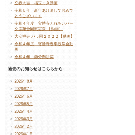
立春大吉 福豆まき動画
令和５年 新年あけましておめで
とうございます
令和４年度 宝勝寺ふれあいパー
ク霊苑合同慰霊祭 【動画】
大安禅寺 バラ園２０２２【動画】
令和４年度 寳勝寺春季彼岸会動
画
令和４年 節分御祈祷
過去のお知らせはこちらから
2026年8月
2026年7月
2026年6月
2026年5月
2026年4月
2026年3月
2026年2月
2026年1月