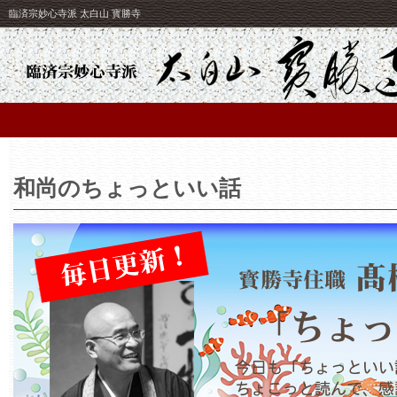
臨済宗妙心寺派 太白山 寳勝寺
和尚のちょっといい話