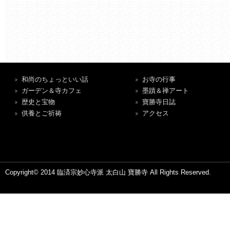
和尚のちょっといい話
お寺の行事
ガーデン＆寺カフェ
墨蹟＆禅アート
歴史と宝物
寶勝寺日誌
供養とご祈祷
アクセス
Copyright© 2014 臨済宗妙心寺派 太白山 寶勝寺 All Rights Reserved.