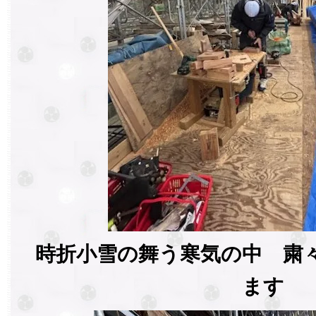
時折小雪の舞う寒気の中 粛
ます