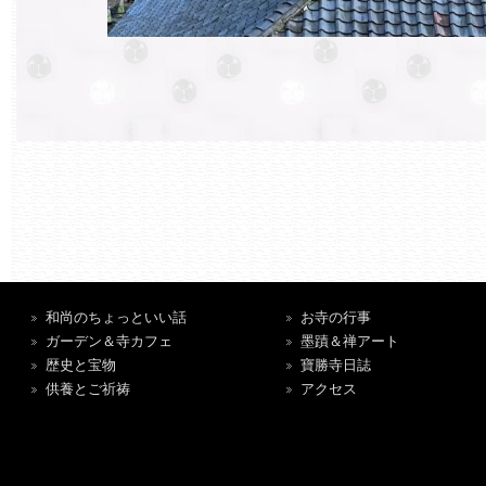
和尚のちょっといい話
お寺の行事
ガーデン＆寺カフェ
墨蹟＆禅アート
歴史と宝物
寶勝寺日誌
供養とご祈祷
アクセス