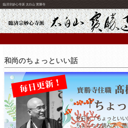
臨済宗妙心寺派 太白山 寳勝寺
和尚のちょっといい話