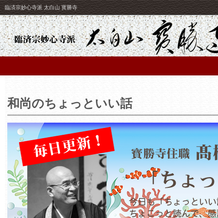
臨済宗妙心寺派 太白山 寳勝寺
和尚のちょっといい話