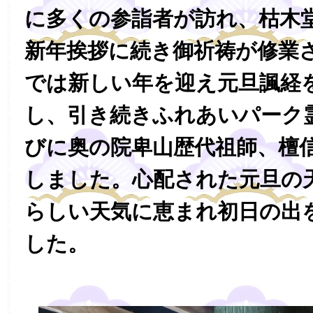
に多くの参詣者が訪れ、枯木
新年挨拶に続き御祈祷が修業
では新しい年を迎え元旦諷経
し、引き続きふれあいパーク
びに奥の院卑山歴代祖師、檀
しました。心配された元旦の
らしい天気に恵まれ初日の出
した。