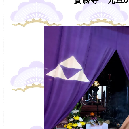
寳勝寺 元旦