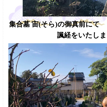
集合墓 宙(そら)の御真前にて
諷経をいたしま