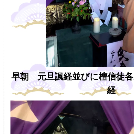
早朝 元旦諷経並びに檀信徒各
経