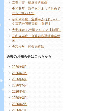
立春大吉 福豆まき動画
令和５年 新年あけましておめで
とうございます
令和４年度 宝勝寺ふれあいパー
ク霊苑合同慰霊祭 【動画】
大安禅寺 バラ園２０２２【動画】
令和４年度 寳勝寺春季彼岸会動
画
令和４年 節分御祈祷
過去のお知らせはこちらから
2026年8月
2026年7月
2026年6月
2026年5月
2026年4月
2026年3月
2026年2月
2026年1月