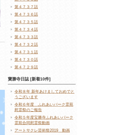
第４７３７話
第４７３６話
第４７３５話
第４７３４話
第４７３３話
第４７３２話
第４７３１話
第４７３０話
第４７２９話
寶勝寺日誌 [新着10件]
令和８年 新年あけましておめでと
うございます
令和６年度 ふれあいパーク霊苑
慰霊祭のご報告
令和５年度宝勝寺ふれあいパーク
霊苑合同慰霊祭動画
アートサクレ芸術祭2019 動画