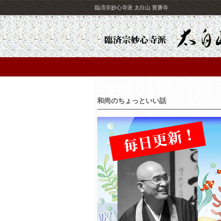
臨済宗妙心寺派 太白山 寳勝寺
和尚のちょっといい話