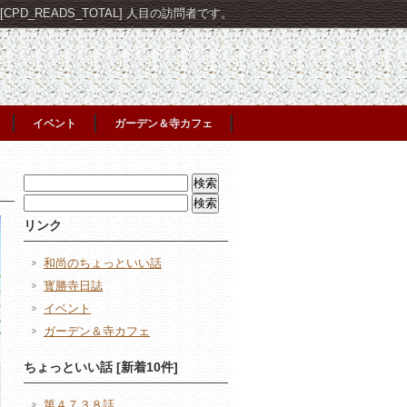
PD_READS_TOTAL] 人目の訪問者です。
イベント
ガーデン＆寺カフェ
検
索:
検
索:
リンク
和尚のちょっといい話
寳勝寺日誌
イベント
ガーデン＆寺カフェ
ちょっといい話 [新着10件]
第４７３８話