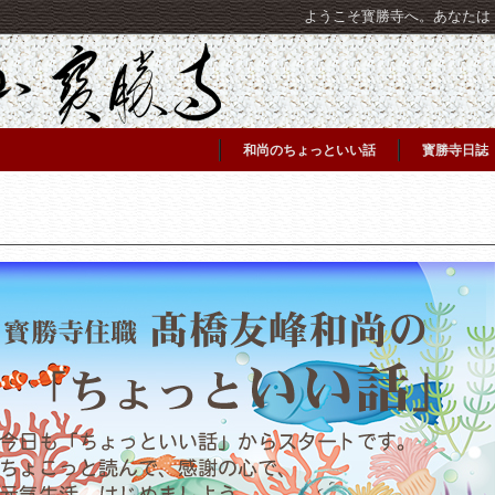
ようこそ寳勝寺へ。あなたは [C
和尚のちょっといい話
寳勝寺日誌