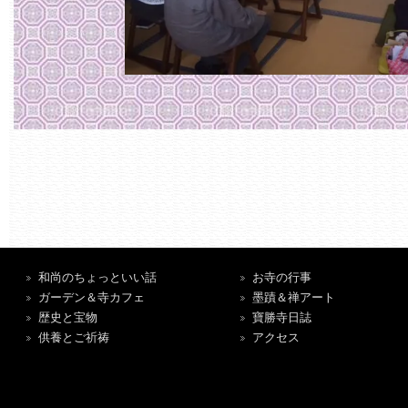
和尚のちょっといい話
お寺の行事
ガーデン＆寺カフェ
墨蹟＆禅アート
歴史と宝物
寶勝寺日誌
供養とご祈祷
アクセス