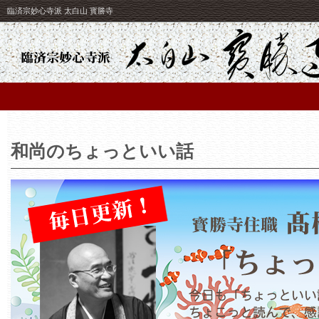
臨済宗妙心寺派 太白山 寳勝寺
和尚のちょっといい話