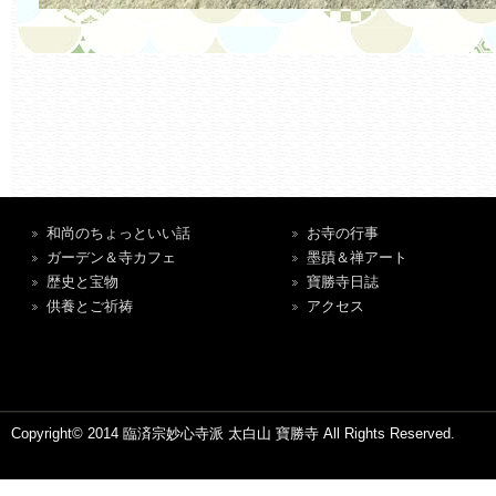
和尚のちょっといい話
お寺の行事
ガーデン＆寺カフェ
墨蹟＆禅アート
歴史と宝物
寶勝寺日誌
供養とご祈祷
アクセス
Copyright© 2014 臨済宗妙心寺派 太白山 寶勝寺 All Rights Reserved.