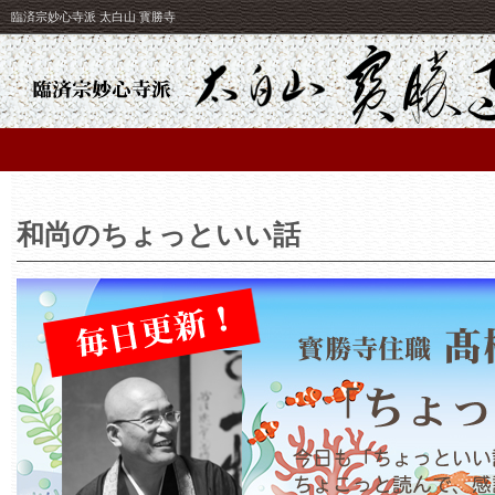
臨済宗妙心寺派 太白山 寳勝寺
和尚のちょっといい話