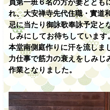
員第一班６名の方が妻ととも
れ、大安禅寺先代住職・實道和
忌に当たり御詠歌奉詠予定と
しみにしてお待ちしています
本堂南側庭作りに汗を流しま
力仕事で筋力の衰えをしみじ
作業となりました。