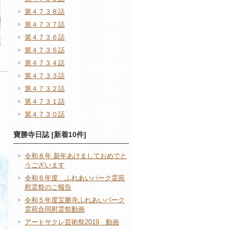
第４７３８話
第４７３７話
第４７３６話
第４７３５話
第４７３４話
第４７３３話
第４７３２話
第４７３１話
第４７３０話
寶勝寺日誌 [新着10件]
令和８年 新年あけましておめでと
うございます
令和６年度 ふれあいパーク霊苑
慰霊祭のご報告
令和５年度宝勝寺ふれあいパーク
霊苑合同慰霊祭動画
アートサクレ芸術祭2019 動画