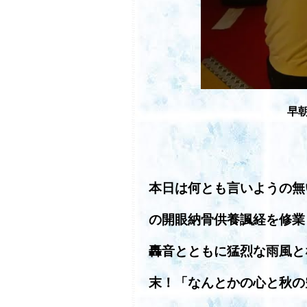
早
本日は何とも言いようの無
の開眼納骨供養諷経を修業
轟音とともに猛烈な雨風と
末！「なんとかの心と秋の