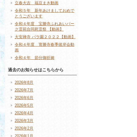
立春大吉 福豆まき動画
令和５年 新年あけましておめで
とうございます
令和４年度 宝勝寺ふれあいパー
ク霊苑合同慰霊祭 【動画】
大安禅寺 バラ園２０２２【動画】
令和４年度 寳勝寺春季彼岸会動
画
令和４年 節分御祈祷
過去のお知らせはこちらから
2026年8月
2026年7月
2026年6月
2026年5月
2026年4月
2026年3月
2026年2月
2026年1月