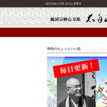
臨済宗妙心寺派 太白山 寳勝寺
和尚のちょっといい話