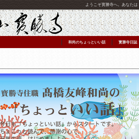
ようこそ寳勝寺へ。あなたは [C
和尚のちょっといい話
寳勝寺日誌