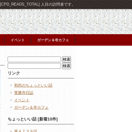
PD_READS_TOTAL] 人目の訪問者です。
イベント
ガーデン＆寺カフェ
検
索:
検
索:
リンク
和尚のちょっといい話
寳勝寺日誌
イベント
ガーデン＆寺カフェ
ちょっといい話 [新着10件]
第４７３９話