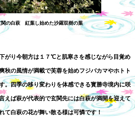
玄関の白萩 紅葉し始めた沙羅双樹の葉
下がり今朝方は１７℃と肌寒さを感じながら目覚め
爽秋の風情が満載で芙蓉を始めフジバカマやホトト
す。四季の移り変わりを体感できる寳勝寺境内に咲
言えば萩が代表的で玄関先には白萩が満開を迎えて
れて白萩の花が舞い散る様は可憐です！