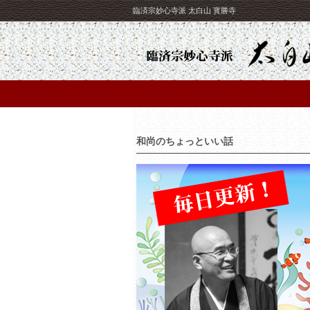
臨済宗妙心寺派 太白山 寳勝寺
和尚のちょっといい話