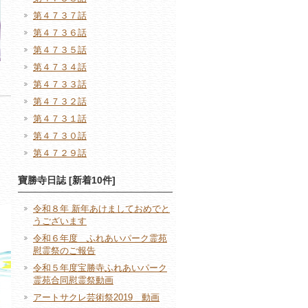
第４７３７話
第４７３６話
第４７３５話
第４７３４話
第４７３３話
第４７３２話
第４７３１話
第４７３０話
第４７２９話
寶勝寺日誌 [新着10件]
令和８年 新年あけましておめでと
うございます
令和６年度 ふれあいパーク霊苑
慰霊祭のご報告
令和５年度宝勝寺ふれあいパーク
霊苑合同慰霊祭動画
アートサクレ芸術祭2019 動画