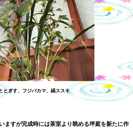
ととぎす、フジバカマ、縞ススキ
いますが完成時には茶室より眺める坪庭を新たに作