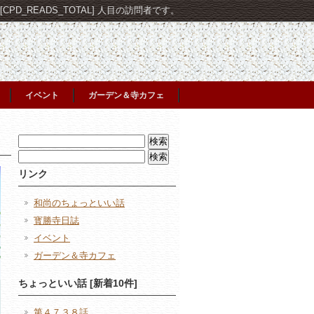
PD_READS_TOTAL] 人目の訪問者です。
イベント
ガーデン＆寺カフェ
検
索:
検
索:
リンク
和尚のちょっといい話
寳勝寺日誌
イベント
ガーデン＆寺カフェ
ちょっといい話 [新着10件]
第４７３８話