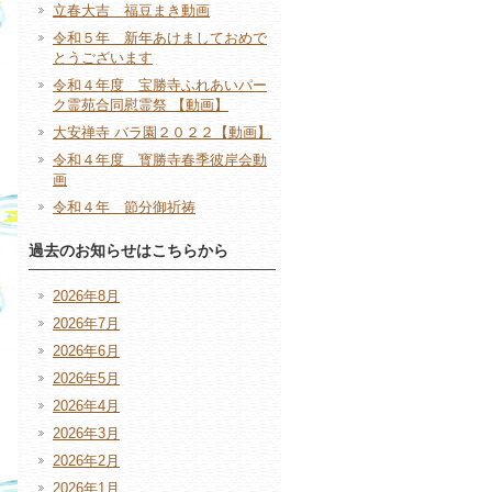
立春大吉 福豆まき動画
令和５年 新年あけましておめで
とうございます
令和４年度 宝勝寺ふれあいパー
ク霊苑合同慰霊祭 【動画】
大安禅寺 バラ園２０２２【動画】
令和４年度 寳勝寺春季彼岸会動
画
令和４年 節分御祈祷
過去のお知らせはこちらから
2026年8月
2026年7月
2026年6月
2026年5月
2026年4月
2026年3月
2026年2月
2026年1月