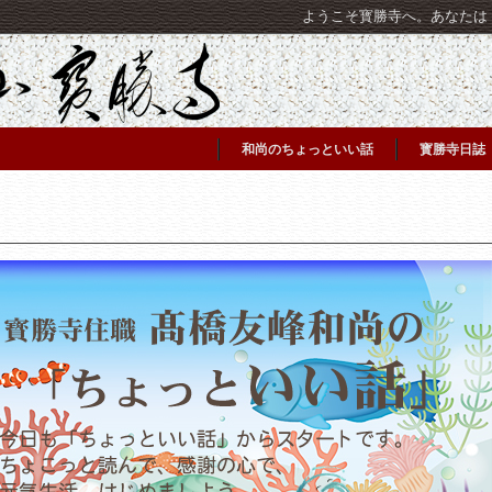
ようこそ寳勝寺へ。あなたは [C
和尚のちょっといい話
寳勝寺日誌