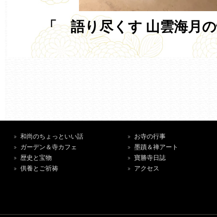
「 語り尽くす 山雲海月の
和尚のちょっといい話
お寺の行事
ガーデン＆寺カフェ
墨蹟＆禅アート
歴史と宝物
寶勝寺日誌
供養とご祈祷
アクセス