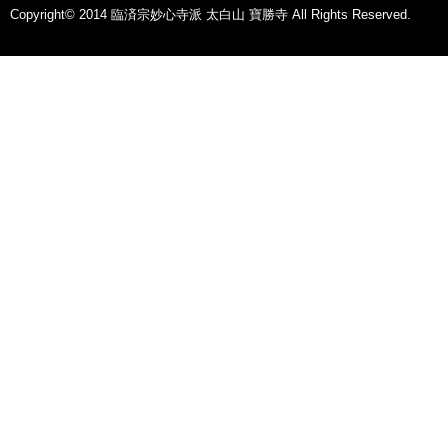
Copyright© 2014 臨済宗妙心寺派 太白山 寶勝寺 All Rights Reserved.