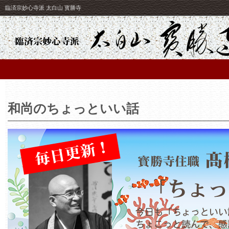
臨済宗妙心寺派 太白山 寳勝寺
和尚のちょっといい話