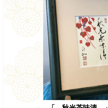
「 秋光茶味清 