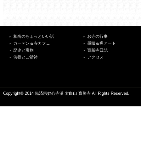
和尚のちょっといい話
お寺の行事
ガーデン＆寺カフェ
墨蹟＆禅アート
歴史と宝物
寶勝寺日誌
供養とご祈祷
アクセス
Copyright© 2014 臨済宗妙心寺派 太白山 寶勝寺 All Rights Reserved.