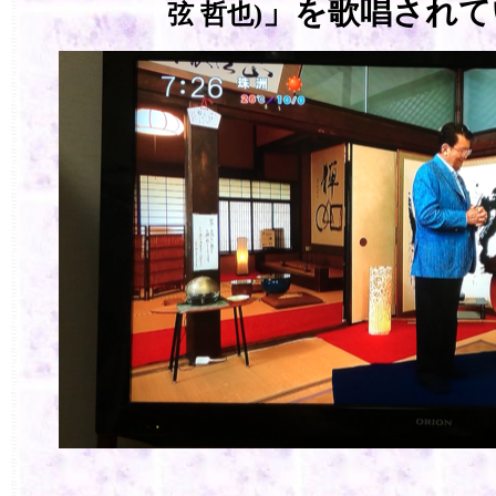
」
を歌唱されて
弦 哲也)