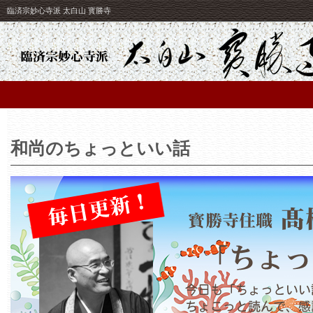
臨済宗妙心寺派 太白山 寳勝寺
和尚のちょっといい話