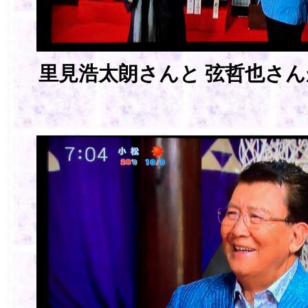
里見浩太朗さんと 弦哲也さん