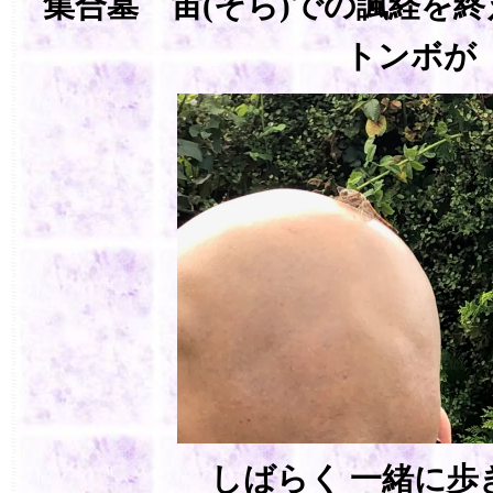
集合墓 宙(そら)での諷経を
トンボが
しばらく 一緒に歩