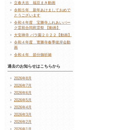
立春大吉 福豆まき動画
令和５年 新年あけましておめで
とうございます
令和４年度 宝勝寺ふれあいパー
ク霊苑合同慰霊祭 【動画】
大安禅寺 バラ園２０２２【動画】
令和４年度 寳勝寺春季彼岸会動
画
令和４年 節分御祈祷
過去のお知らせはこちらから
2026年8月
2026年7月
2026年6月
2026年5月
2026年4月
2026年3月
2026年2月
2026年1月