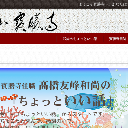
ようこそ寳勝寺へ。あなたは [C
和尚のちょっといい話
寳勝寺日誌