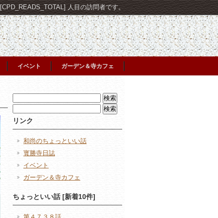
PD_READS_TOTAL] 人目の訪問者です。
イベント
ガーデン＆寺カフェ
検
索:
検
索:
リンク
和尚のちょっといい話
寳勝寺日誌
イベント
ガーデン＆寺カフェ
ちょっといい話 [新着10件]
第４７３８話