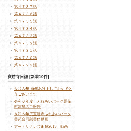
第４７３７話
第４７３６話
第４７３５話
第４７３４話
第４７３３話
第４７３２話
第４７３１話
第４７３０話
第４７２９話
寶勝寺日誌 [新着10件]
令和８年 新年あけましておめでと
うございます
令和６年度 ふれあいパーク霊苑
慰霊祭のご報告
令和５年度宝勝寺ふれあいパーク
霊苑合同慰霊祭動画
アートサクレ芸術祭2019 動画