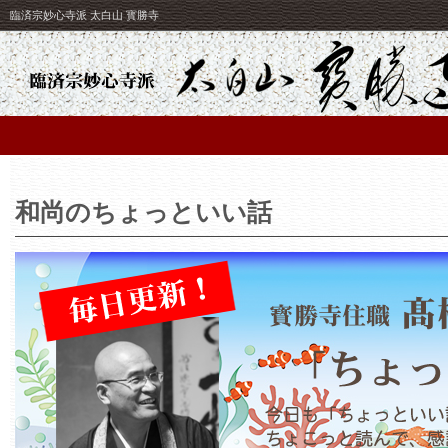
臨済宗妙心寺派 太白山 寳勝寺
和尚のちょっといい話