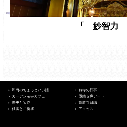
「 妙智力 
和尚のちょっといい話
お寺の行事
ガーデン＆寺カフェ
墨蹟＆禅アート
歴史と宝物
寶勝寺日誌
供養とご祈祷
アクセス