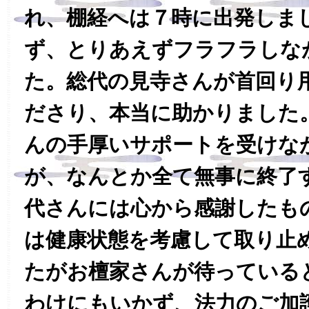
れ、棚経へは７時に出発しま
ず、とりあえずフラフラしな
た。総代の見寺さんが首回り
ださり、本当に助かりました
んの手厚いサポートを受けな
が、なんとか全て無事に終了
代さんには心から感謝したも
は健康状態を考慮して取り止
たがお檀家さんが待っている
わけにもいかず、法力のご加