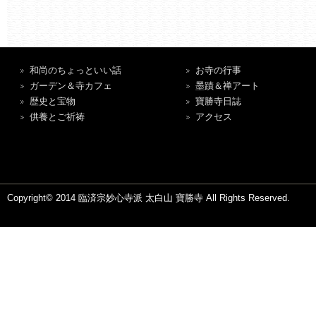
和尚のちょっといい話
お寺の行事
ガーデン＆寺カフェ
墨蹟＆禅アート
歴史と宝物
寶勝寺日誌
供養とご祈祷
アクセス
Copyright© 2014 臨済宗妙心寺派 太白山 寶勝寺 All Rights Reserved.