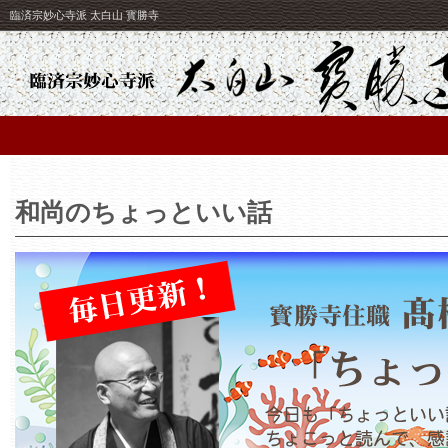
臨済宗妙心寺派 太白山 寳勝寺
和尚のちょっといい話