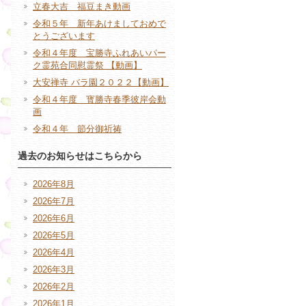
立春大吉 福豆まき動画
令和５年 新年あけましておめで
とうございます
令和４年度 宝勝寺ふれあいパー
ク霊苑合同慰霊祭 【動画】
大安禅寺 バラ園２０２２【動画】
令和４年度 寳勝寺春季彼岸会動
画
令和４年 節分御祈祷
過去のお知らせはこちらから
2026年8月
2026年7月
2026年6月
2026年5月
2026年4月
2026年3月
2026年2月
2026年1月