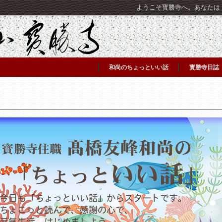
ようこそ寳勝寺へ。あなたは [C
和尚のちょっといい話
寳勝寺日誌