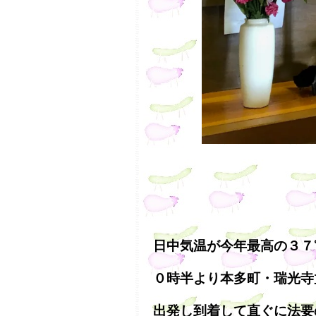
日中気温が今年最高の３７
０時半より本多町・瑞光寺
出発し到着して直ぐに法要