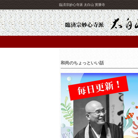
臨済宗妙心寺派 太白山 寳勝寺
和尚のちょっといい話