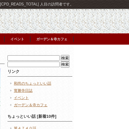
PD_READS_TOTAL] 人目の訪問者です。
イベント
ガーデン＆寺カフェ
検
索:
検
索:
リンク
和尚のちょっといい話
寳勝寺日誌
イベント
ガーデン＆寺カフェ
ちょっといい話 [新着10件]
第４７４０話