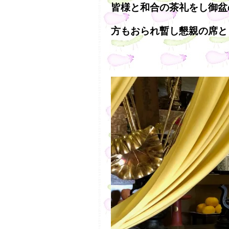
皆様と和合の茶礼をし御盆
方もおられ暫し懇親の席と