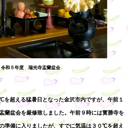
令和５年度 瑞光寺盂蘭盆会
℃を超える猛暑日となった金沢市内ですが、午前１
盂蘭盆会を厳修致しました。午前９時には寳勝寺を
の準備に入りましたが、すでに気温は３０℃を超え