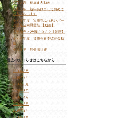
立春大吉 福豆まき動画
令和５年 新年あけましておめで
とうございます
令和４年度 宝勝寺ふれあいパー
ク霊苑合同慰霊祭 【動画】
大安禅寺 バラ園２０２２【動画】
令和４年度 寳勝寺春季彼岸会動
画
令和４年 節分御祈祷
過去のお知らせはこちらから
2026年8月
2026年7月
2026年6月
2026年5月
2026年4月
2026年3月
2026年2月
2026年1月