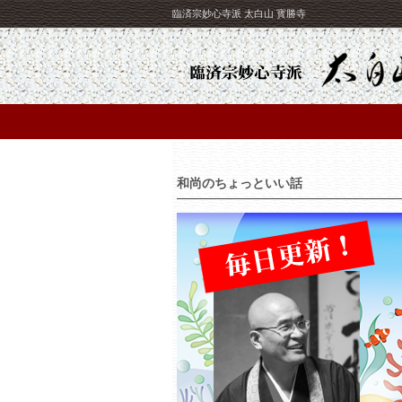
臨済宗妙心寺派 太白山 寳勝寺
和尚のちょっといい話