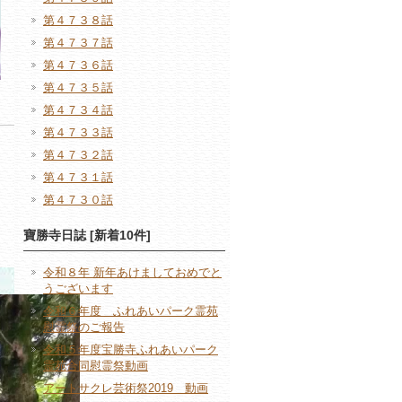
第４７３８話
第４７３７話
第４７３６話
第４７３５話
第４７３４話
第４７３３話
第４７３２話
第４７３１話
第４７３０話
寶勝寺日誌 [新着10件]
令和８年 新年あけましておめでと
うございます
令和６年度 ふれあいパーク霊苑
慰霊祭のご報告
令和５年度宝勝寺ふれあいパーク
霊苑合同慰霊祭動画
アートサクレ芸術祭2019 動画