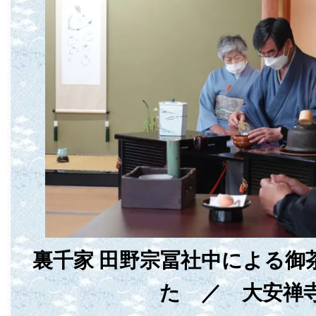
裏千家 田野宗冨社中による御
た ／ 大安禅