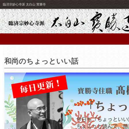
臨済宗妙心寺派 太白山 寳勝寺
和尚のちょっといい話