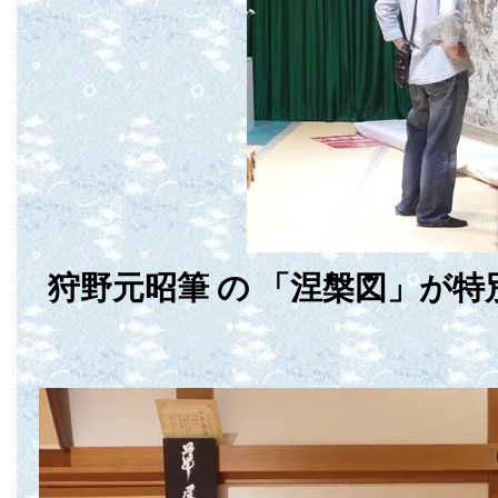
狩野元昭筆 の 「涅槃図」が