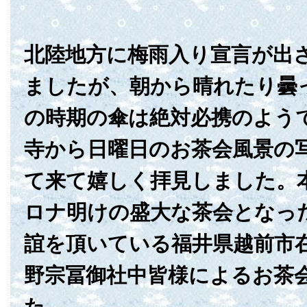
北陸地方に梅雨入り宣言が出
ましたが、朝から晴れたり曇
の時期の傘は絶対必携のよう
寺から日曜日のお茶会風景の
て来て嬉しく拝見しました。
ロナ明けの盛大な茶会となっ
誼を頂いている福井県越前市
野宗冨御社中皆様によるお茶
た。