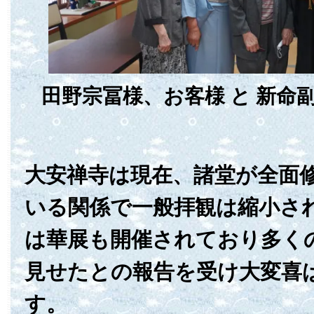
田野宗冨様、お客様 と 新命
大安禅寺は現在、諸堂が全面
いる関係で一般拝観は縮小さ
は華展も開催されており多く
見せたとの報告を受け大変喜
す。