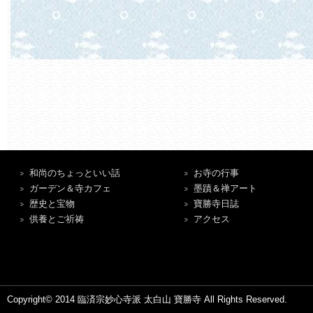
和尚のちょっといい話
お寺の行事
ガーデン＆寺カフェ
墨蹟＆禅アート
歴史と宝物
寶勝寺日誌
供養とご祈祷
アクセス
Copyright© 2014 臨済宗妙心寺派 太白山 寶勝寺 All Rights Reserved.