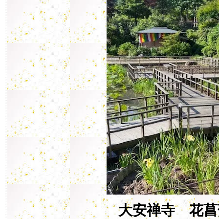
大安禅寺 花菖