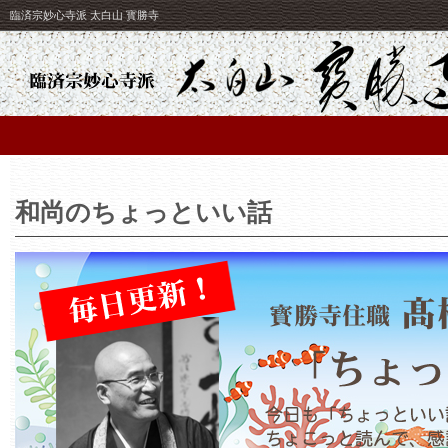
臨済宗妙心寺派 太白山 寳勝寺
和尚のちょっといい話