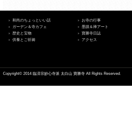
和尚のちょっといい話
お寺の行事
ガーデン＆寺カフェ
墨蹟＆禅アート
歴史と宝物
寶勝寺日誌
供養とご祈祷
アクセス
Copyright© 2014 臨済宗妙心寺派 太白山 寶勝寺 All Rights Reserved.