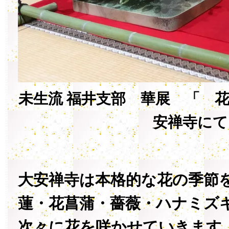
未生流 福井支部 華展 「 
安禅寺にて
大安禅寺は本格的な花の季節
蓮・花菖蒲・薔薇・ハナミズ
次々に花を咲かせていきます