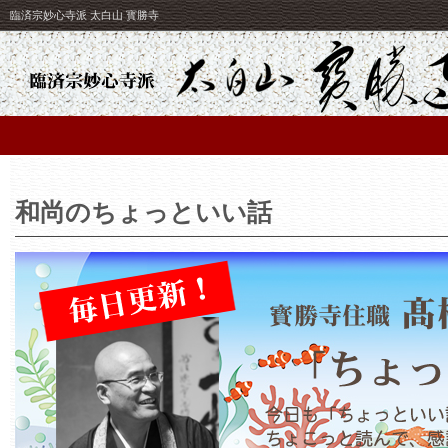
臨済宗妙心寺派 太白山 寳勝寺
和尚のちょっといい話