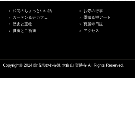
和尚のちょっといい話
お寺の行事
ガーデン＆寺カフェ
墨蹟＆禅アート
歴史と宝物
寶勝寺日誌
供養とご祈祷
アクセス
Copyright© 2014 臨済宗妙心寺派 太白山 寶勝寺 All Rights Reserved.