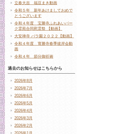
立春大吉 福豆まき動画
令和５年 新年あけましておめで
とうございます
令和４年度 宝勝寺ふれあいパー
ク霊苑合同慰霊祭 【動画】
大安禅寺 バラ園２０２２【動画】
令和４年度 寳勝寺春季彼岸会動
画
令和４年 節分御祈祷
過去のお知らせはこちらから
2026年8月
2026年7月
2026年6月
2026年5月
2026年4月
2026年3月
2026年2月
2026年1月