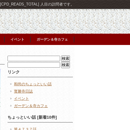
PD_READS_TOTAL] 人目の訪問者です。
イベント
ガーデン＆寺カフェ
検
索:
検
索:
リンク
和尚のちょっといい話
寳勝寺日誌
イベント
ガーデン＆寺カフェ
ちょっといい話 [新着10件]
第４７３７話