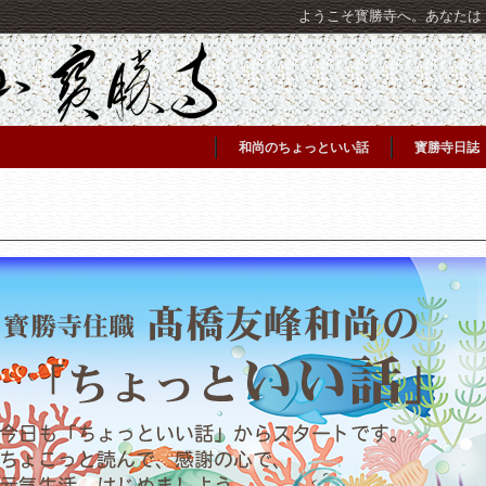
ようこそ寳勝寺へ。あなたは [C
和尚のちょっといい話
寳勝寺日誌