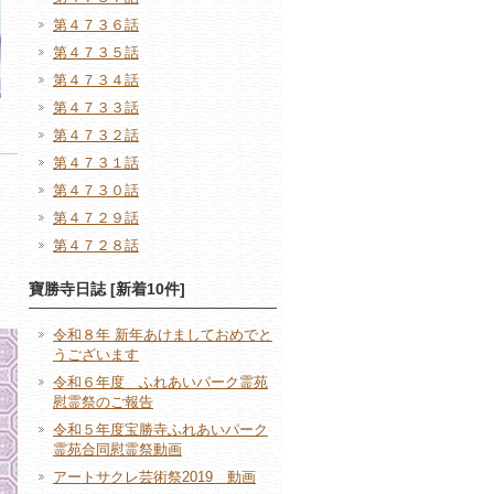
第４７３６話
第４７３５話
第４７３４話
第４７３３話
第４７３２話
第４７３１話
第４７３０話
第４７２９話
第４７２８話
寶勝寺日誌 [新着10件]
令和８年 新年あけましておめでと
うございます
令和６年度 ふれあいパーク霊苑
慰霊祭のご報告
令和５年度宝勝寺ふれあいパーク
霊苑合同慰霊祭動画
アートサクレ芸術祭2019 動画