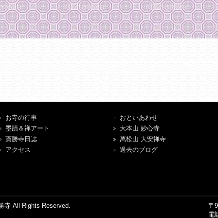
お寺の行事
おといあわせ
墨蹟＆禅アート
大本山 妙心寺
寶勝寺日誌
萬松山 大安禅寺
アクセス
過去のブログ
ll Rights Reserved.
〒
電話