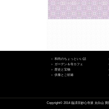
和尚のちょっといい話
ガーデン＆寺カフェ
歴史と宝物
供養とご祈祷
Copyright© 2014 臨済宗妙心寺派 太白山 寶勝寺 A