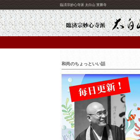
臨済宗妙心寺派 太白山 寳勝寺
和尚のちょっといい話