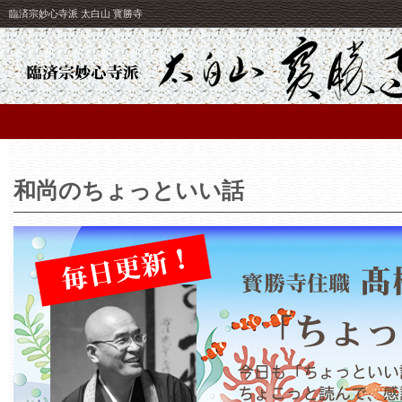
臨済宗妙心寺派 太白山 寳勝寺
和尚のちょっといい話