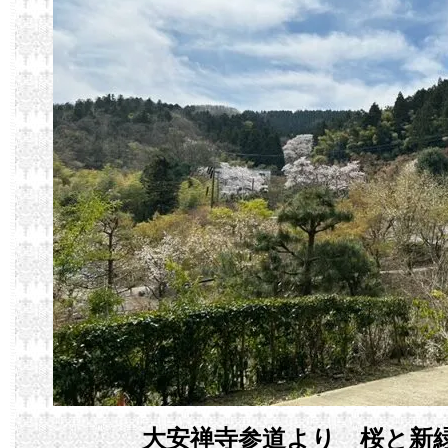
大安禅寺参道より 桜と新