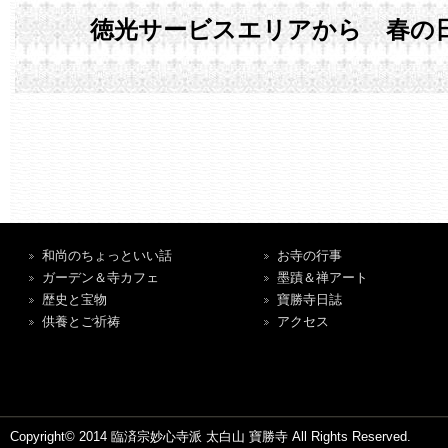
徳光サービスエリアから 春の
和尚のちょっといい話
お寺の行事
ガーデン＆寺カフェ
墨蹟＆禅アート
歴史と宝物
寶勝寺日誌
供養とご祈祷
アクセス
Copyright© 2014 臨済宗妙心寺派 太白山 寶勝寺 All Rights Reserved.