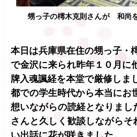
甥っ子の樗木克則さんが 和尚
本日は兵庫県在住の甥っ子・
で金沢に来られ昨年１０月に
牌入魂諷経を本堂で厳修しま
都での学生時代から本当にお
想いながらの読経となりまし
さんと久しく歓談しながらそ
い出話に花が咲きました。