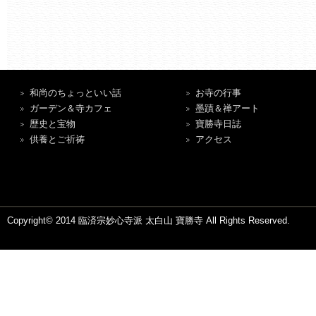
和尚のちょっといい話
お寺の行事
ガーデン＆寺カフェ
墨蹟＆禅アート
歴史と宝物
寶勝寺日誌
供養とご祈祷
アクセス
Copyright© 2014 臨済宗妙心寺派 太白山 寶勝寺 All Rights Reserved.