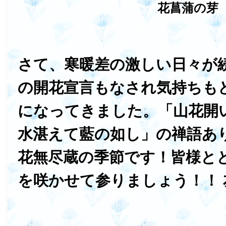
花菖蒲の芽
さて、寒暖差の激しい日々が
の開花宣言もなされ気持ちも
になってきました。「山花開
水湛えて藍の如し」の禅語あ
花無尽蔵の季節です！皆様と
を咲かせて参りましょう！！ 