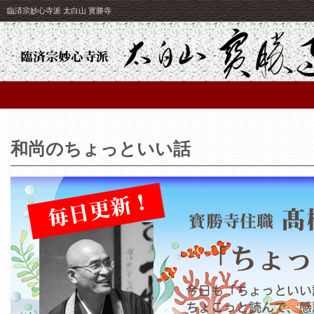
臨済宗妙心寺派 太白山 寳勝寺
和尚のちょっといい話