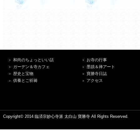
和尚のちょっといい話
お寺の行事
ガーデン＆寺カフェ
墨蹟＆禅アート
歴史と宝物
寶勝寺日誌
供養とご祈祷
アクセス
Copyright© 2014 臨済宗妙心寺派 太白山 寶勝寺 All Rights Reserved.