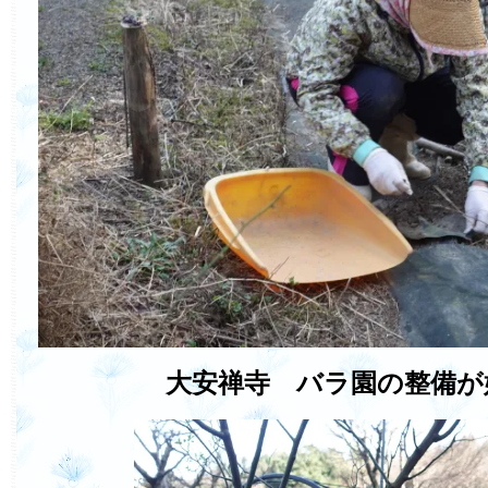
大安禅寺 バラ園の整備が