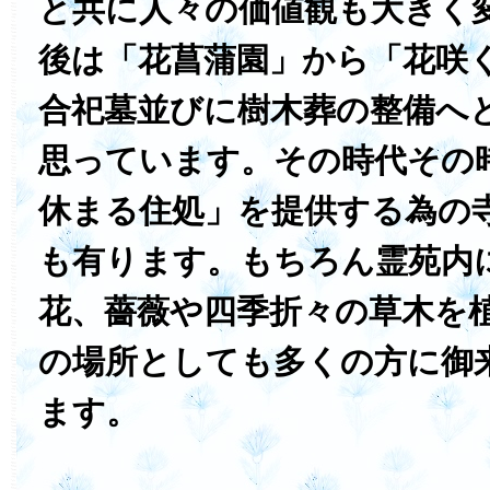
と共に人々の価値観も大きく
後は「花菖蒲園」から「花咲
合祀墓並びに樹木葬の整備へ
思っています。その時代その
休まる住処」を提供する為の
も有ります。もちろん霊苑内
花、薔薇や四季折々の草木を
の場所としても多くの方に御
ます。