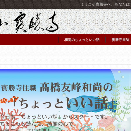
ようこそ寳勝寺へ。あなたは [C
和尚のちょっといい話
寳勝寺日誌