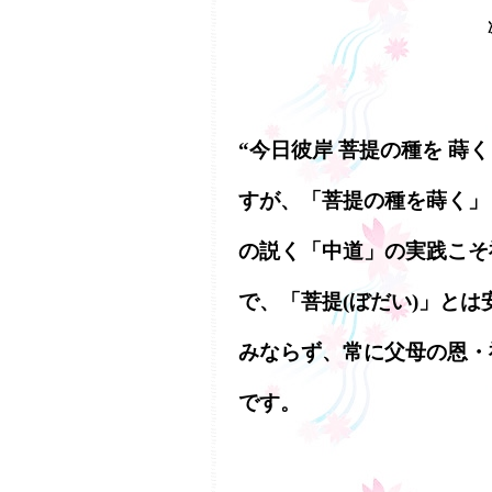
“今日彼岸 菩提の種を 蒔
すが、「菩提の種を蒔く」
の説く「中道」の実践こそ
で、「菩提(ぼだい)」と
みならず、常に父母の恩・
です。