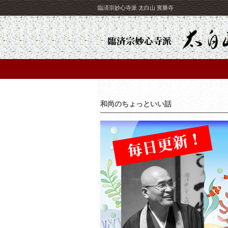
臨済宗妙心寺派 太白山 寳勝寺
和尚のちょっといい話