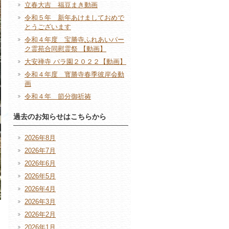
立春大吉 福豆まき動画
令和５年 新年あけましておめで
とうございます
令和４年度 宝勝寺ふれあいパー
ク霊苑合同慰霊祭 【動画】
大安禅寺 バラ園２０２２【動画】
令和４年度 寳勝寺春季彼岸会動
画
令和４年 節分御祈祷
過去のお知らせはこちらから
2026年8月
2026年7月
2026年6月
2026年5月
2026年4月
2026年3月
2026年2月
2026年1月