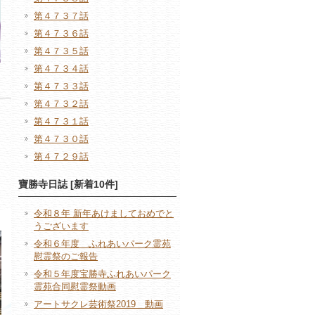
第４７３７話
第４７３６話
第４７３５話
第４７３４話
第４７３３話
第４７３２話
第４７３１話
第４７３０話
第４７２９話
寶勝寺日誌 [新着10件]
令和８年 新年あけましておめでと
うございます
令和６年度 ふれあいパーク霊苑
慰霊祭のご報告
令和５年度宝勝寺ふれあいパーク
霊苑合同慰霊祭動画
アートサクレ芸術祭2019 動画