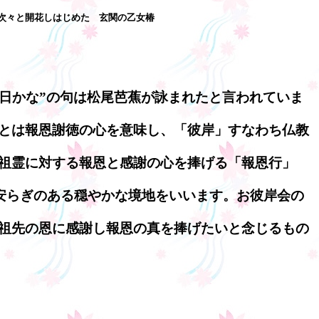
次々と開花しはじめた 玄関の乙女椿
く日かな”の句は松尾芭蕉が詠まれたと言われていま
とは報恩謝徳の心を意味し、「彼岸」すなわち仏教
祖霊に対する報恩と感謝の心を捧げる「報恩行」
は安らぎのある穏やかな境地をいいます。お彼岸会の
祖先の恩に感謝し報恩の真を捧げたいと念じるもの