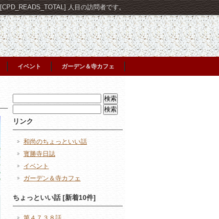
PD_READS_TOTAL] 人目の訪問者です。
イベント
ガーデン＆寺カフェ
検
索:
検
索:
リンク
和尚のちょっといい話
寳勝寺日誌
イベント
ガーデン＆寺カフェ
ちょっといい話 [新着10件]
第４７３８話