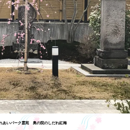
れあいパーク霊苑 奥の院のしだれ紅梅