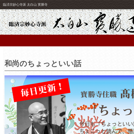
臨済宗妙心寺派 太白山 寳勝寺
和尚のちょっといい話