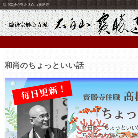
臨済宗妙心寺派 太白山 寳勝寺
和尚のちょっといい話