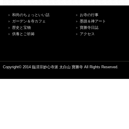
和尚のちょっといい話
お寺の行事
ガーデン＆寺カフェ
墨蹟＆禅アート
歴史と宝物
寶勝寺日誌
供養とご祈祷
アクセス
Copyright© 2014 臨済宗妙心寺派 太白山 寶勝寺 All Rights Reserved.