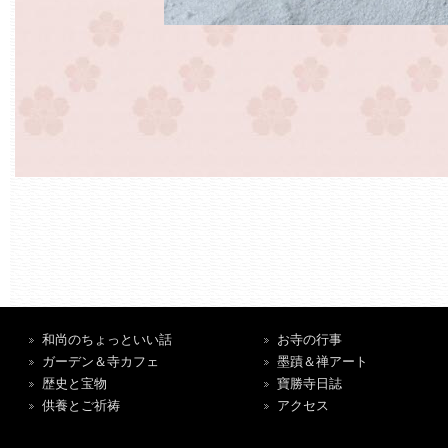
和尚のちょっといい話
お寺の行事
ガーデン＆寺カフェ
墨蹟＆禅アート
歴史と宝物
寶勝寺日誌
供養とご祈祷
アクセス