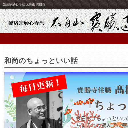
臨済宗妙心寺派 太白山 寳勝寺
和尚のちょっといい話