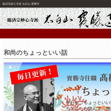
臨済宗妙心寺派 太白山 寳勝寺
和尚のちょっといい話