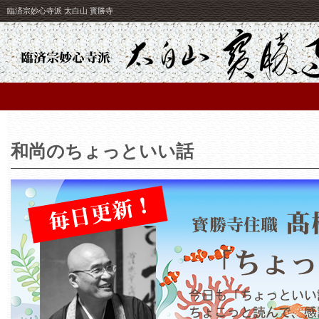
臨済宗妙心寺派 太白山 寳勝寺
和尚のちょっといい話