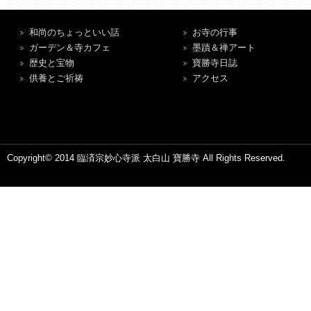
和尚のちょっといい話
お寺の行事
ガーデン＆寺カフェ
墨蹟＆禅アート
歴史と宝物
寶勝寺日誌
供養とご祈祷
アクセス
Copyright© 2014 臨済宗妙心寺派 太白山 寶勝寺 All Rights Reserved.