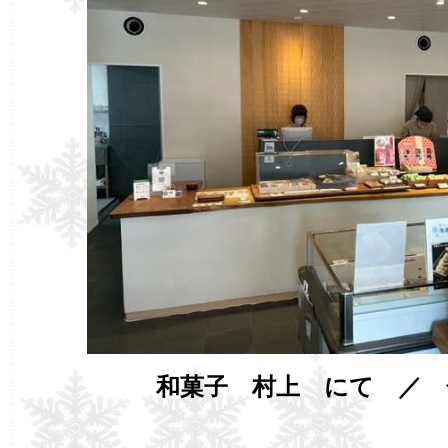
和菓子 村上 にて ／ 