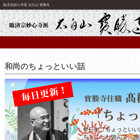
臨済宗妙心寺派 太白山 寳勝寺
和尚のちょっといい話