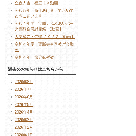
立春大吉 福豆まき動画
令和５年 新年あけましておめで
とうございます
令和４年度 宝勝寺ふれあいパー
ク霊苑合同慰霊祭 【動画】
大安禅寺 バラ園２０２２【動画】
令和４年度 寳勝寺春季彼岸会動
画
令和４年 節分御祈祷
過去のお知らせはこちらから
2026年8月
2026年7月
2026年6月
2026年5月
2026年4月
2026年3月
2026年2月
2026年1月