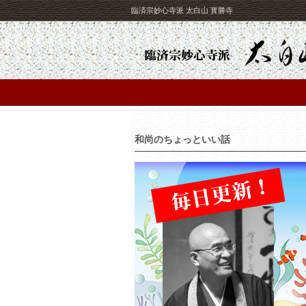
臨済宗妙心寺派 太白山 寳勝寺
和尚のちょっといい話