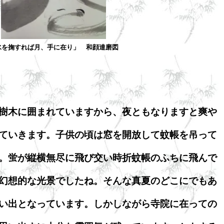
水を掬すれば月、手に在り」 和顔達磨図
樹木に囲まれていますから、夜ともなりますと爽や
ていきます。子供の頃は窓を開放して蚊帳を吊って
。蛍が縦横無尽に飛び交い時折蚊帳のふちに飛んで
幻想的な光景でしたね。そんな真夏のどこにでもあ
い出となっています。しかしながら寺院に在っての