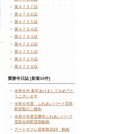
第４７３７話
第４７３６話
第４７３５話
第４７３４話
第４７３３話
第４７３２話
第４７３１話
第４７３０話
第４７２９話
寶勝寺日誌 [新着10件]
令和８年 新年あけましておめでと
うございます
令和６年度 ふれあいパーク霊苑
慰霊祭のご報告
令和５年度宝勝寺ふれあいパーク
霊苑合同慰霊祭動画
アートサクレ芸術祭2019 動画