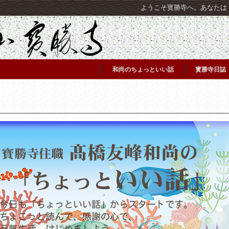
ようこそ寳勝寺へ。あなたは [C
和尚のちょっといい話
寳勝寺日誌