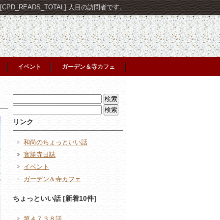
PD_READS_TOTAL] 人目の訪問者です。
イベント
ガーデン＆寺カフェ
検
索:
検
索:
リンク
和尚のちょっといい話
寳勝寺日誌
イベント
ガーデン＆寺カフェ
ちょっといい話 [新着10件]
第４７３８話