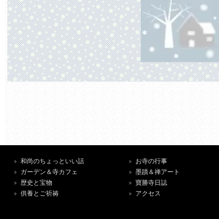
和尚のちょっといい話
お寺の行事
ガーデン＆寺カフェ
墨蹟＆禅アート
歴史と宝物
寶勝寺日誌
供養とご祈祷
アクセス