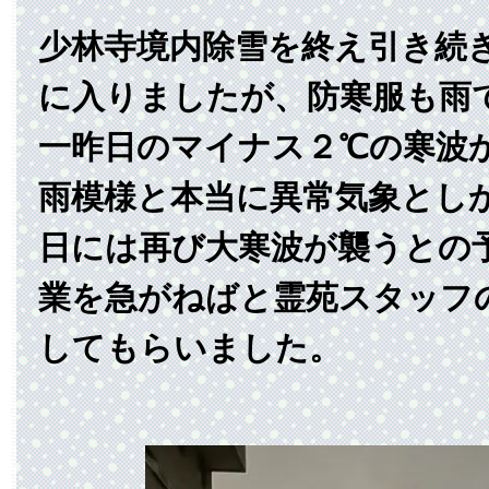
少林寺境内除雪を終え引き続
に入りましたが、防寒服も雨
一昨日のマイナス２℃の寒波
雨模様と本当に異常気象とし
日には再び大寒波が襲うとの
業を急がねばと霊苑スタッフ
してもらいました。