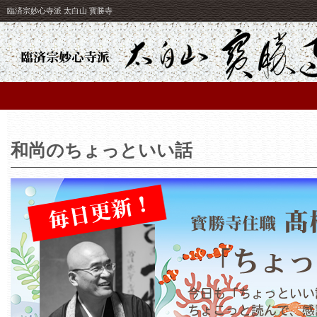
臨済宗妙心寺派 太白山 寳勝寺
和尚のちょっといい話