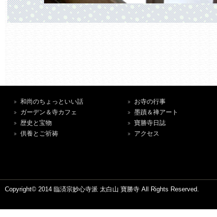
和尚のちょっといい話
お寺の行事
ガーデン＆寺カフェ
墨蹟＆禅アート
歴史と宝物
寶勝寺日誌
供養とご祈祷
アクセス
Copyright© 2014 臨済宗妙心寺派 太白山 寶勝寺 All Rights Reserved.