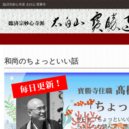
臨済宗妙心寺派 太白山 寳勝寺
和尚のちょっといい話