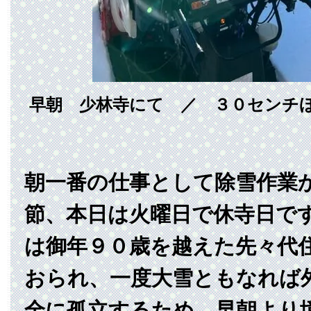
早朝 少林寺にて ／ ３０センチ
朝一番の仕事として除雪作業
節、本日は火曜日で休寺日で
は御年９０歳を越えた先々代
おられ、一度大雪ともなれば
全に孤立するため、早朝より