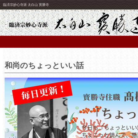
臨済宗妙心寺派 太白山 寳勝寺
和尚のちょっといい話